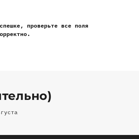
спешке, проверьте все поля
оррек
тно.
ительно)
августа