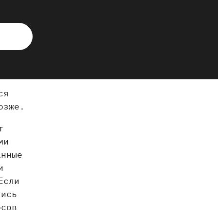
ся
озже.
т
ми
анные
и
Если
тись
осов