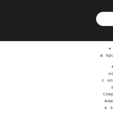
*
в пр
н
с оп
сов
ваш
к э