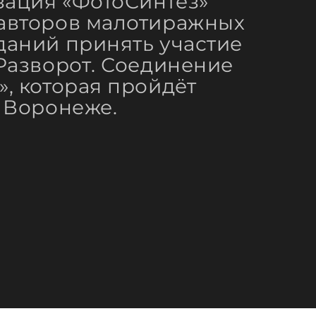
ация «ФотоСинтез»
авторов ‌малотиражных
даний принять участие
«Разворот. Соединение
», которая пройдёт
в Воронеже.